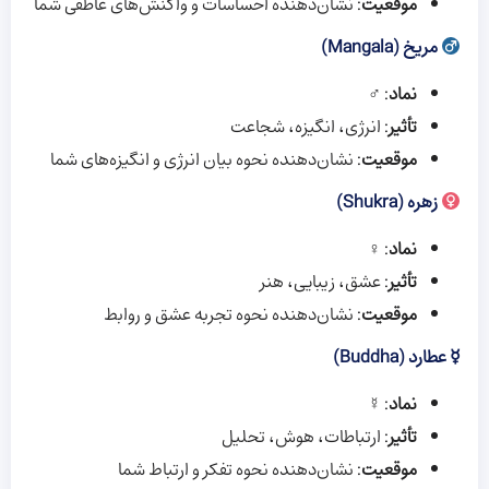
موقعیت
: نشان‌دهنده احساسات و واکنش‌های عاطفی شما
مریخ (Mangala)
نماد
: ♂
تأثیر
: انرژی، انگیزه، شجاعت
موقعیت
: نشان‌دهنده نحوه بیان انرژی و انگیزه‌های شما
زهره (Shukra)
نماد
: ♀
تأثیر
: عشق، زیبایی، هنر
موقعیت
: نشان‌دهنده نحوه تجربه عشق و روابط
☿ عطارد (Buddha)
نماد
: ☿
تأثیر
: ارتباطات، هوش، تحلیل
موقعیت
: نشان‌دهنده نحوه تفکر و ارتباط شما