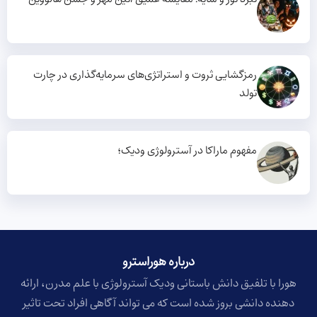
رمزگشایی ثروت و استراتژی‌های سرمایه‌گذاری در چارت
تولد
مفهوم ماراکا در آسترولوژی ودیک؛
درباره هوراسترو​
هورا با تلفیق دانش باستانی ودیک آسترولوژی با علم مدرن، ارائه
دهنده دانشی بروز شده است که می تواند آگاهی افراد تحت تاثیر