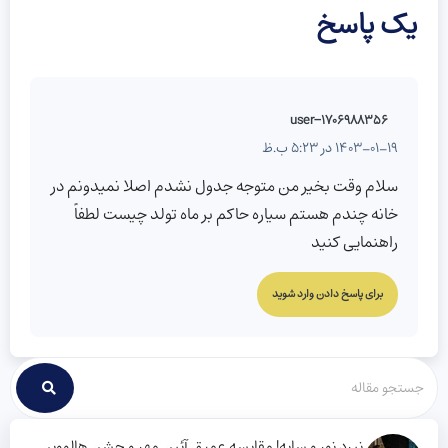
یک پاسخ
user-1706988356
1403-01-19 در 5:23 ب.ظ
سلام وقت بخیر من متوجه جدول نشدم اصلا نمیدونم در
خانه چندم هستم سیاره حاکم بر ماه تولد چیست لطفاً
راهنمایی کنید
برای پاسخ دادن وارد شوید
نبرد نور و سایه! مقایسه عمیق آئین مهر و جشن هالووین