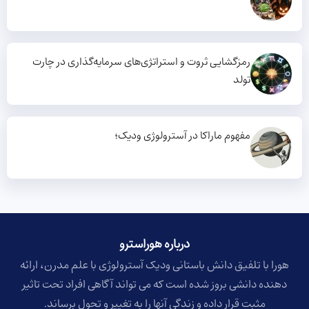
رمزگشایی ثروت و استراتژی‌های سرمایه‌گذاری در چارت
تولد
مفهوم ماراکا در آسترولوژی ودیک؛
درباره هوراسترو​
هورا با تلفیق دانش باستانی ودیک آسترولوژی با علم مدرن، ارائه
دهنده دانشی بروز شده است که می تواند آگاهی افراد تحت تاثیر
مثبت قرار داده و زندگی آنها را به تغییر و تحول برساند.