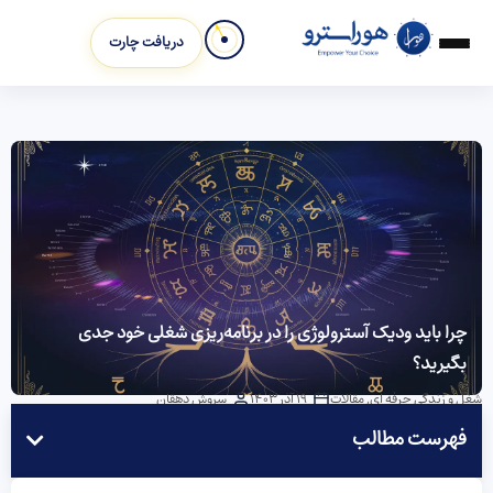
دریافت چارت
چرا باید ودیک آسترولوژی را در برنامه‌ریزی شغلی خود جدی
بگیرید؟
شغل و زندگی حرفه ای
,
مقالات
19 آذر 1403
سروش دهقان
فهرست مطالب