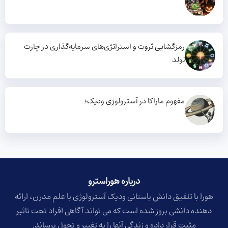
رمزگشایی ثروت و استراتژی‌های سرمایه‌گذاری در چارت
تولد
مفهوم ماراکا در آسترولوژی ودیک؛
درباره هوراسترو​
هورا با تلفیق دانش باستانی ودیک آسترولوژی با علم مدرن، ارائه
دهنده دانشی بروز شده است که می تواند آگاهی افراد تحت تاثیر
مثبت قرار داده و زندگی آنها را به تغییر و تحول برساند.