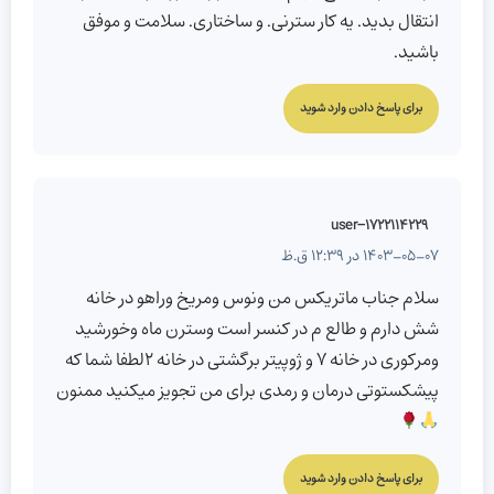
انتقال بدید. یه کار سترنی. و ساختاری. سلامت و موفق
باشید.
برای پاسخ دادن وارد شوید
user-1722114229
1403-05-07 در 12:39 ق.ظ
سلام جناب ماتریکس من ونوس و‌مریخ و‌راهو در خانه
شش دارم و طالع م‌ در کنسر است وسترن ماه و‌خورشید
و‌مرکوری در خانه ۷ و ژوپیتر برگشتی در خانه ۲لطفا شما که
پیشکستوتی درمان و رمدی برای من تجویز میکنید ممنون
برای پاسخ دادن وارد شوید