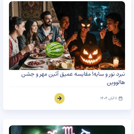
نبرد نور و سایه! مقایسه عمیق آئین مهر و جشن
هالووین
11 آبان 1404