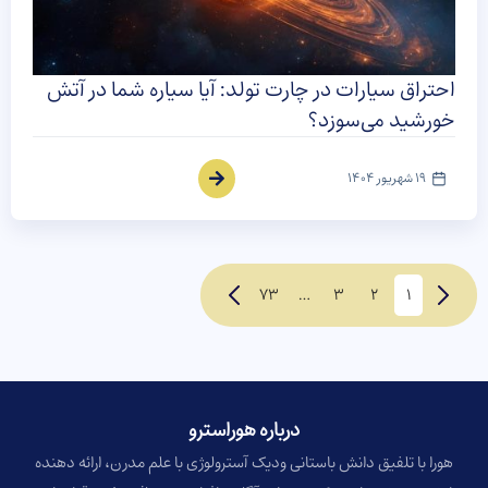
احتراق سیارات در چارت تولد: آیا سیاره شما در آتش
خورشید می‌سوزد؟
19 شهریور 1404
73
…
3
2
1
درباره هوراسترو​
هورا با تلفیق دانش باستانی ودیک آسترولوژی با علم مدرن، ارائه دهنده