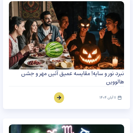
نبرد نور و سایه! مقایسه عمیق آئین مهر و جشن
هالووین
11 آبان 1404