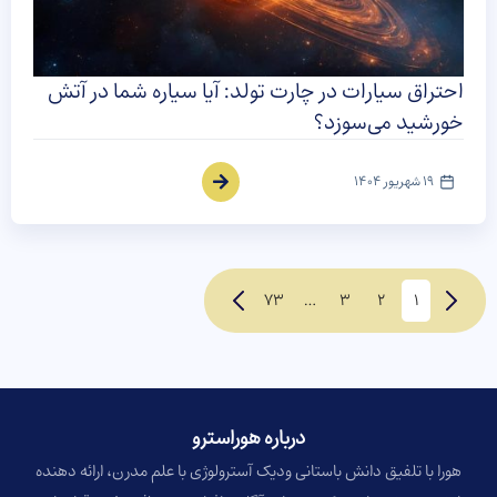
احتراق سیارات در چارت تولد: آیا سیاره شما در آتش
خورشید می‌سوزد؟
19 شهریور 1404
73
…
3
2
1
درباره هوراسترو​
هورا با تلفیق دانش باستانی ودیک آسترولوژی با علم مدرن، ارائه دهنده