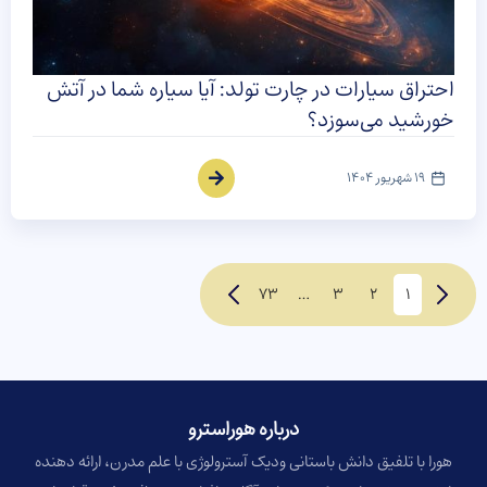
احتراق سیارات در چارت تولد: آیا سیاره شما در آتش
خورشید می‌سوزد؟
19 شهریور 1404
73
…
3
2
1
درباره هوراسترو​
هورا با تلفیق دانش باستانی ودیک آسترولوژی با علم مدرن، ارائه دهنده