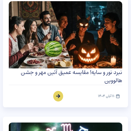
نبرد نور و سایه! مقایسه عمیق آئین مهر و جشن
هالووین
11 آبان 1404