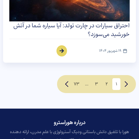
احتراق سیارات در چارت تولد: آیا سیاره شما در آتش
خورشید می‌سوزد؟
19 شهریور 1404
73
…
3
2
1
درباره هوراسترو​
هورا با تلفیق دانش باستانی ودیک آسترولوژی با علم مدرن، ارائه دهنده