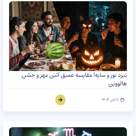
نبرد نور و سایه! مقایسه عمیق آئین مهر و جشن
هالووین
11 آبان 1404